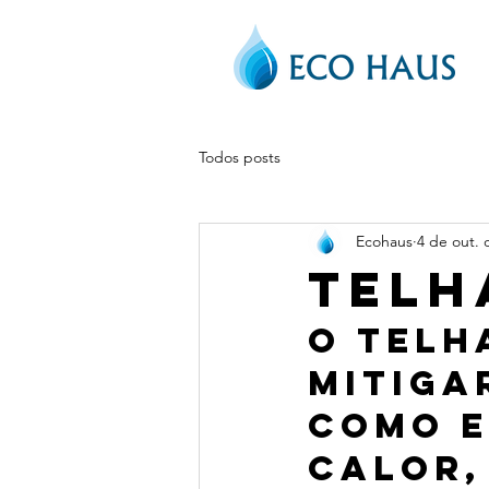
Todos posts
Ecohaus
4 de out. 
Telh
O telh
mitiga
como e
calor,