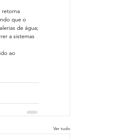
retorna 
endo que o 
lerias de água;
rer a sistemas 
ido ao 
Ver tudo